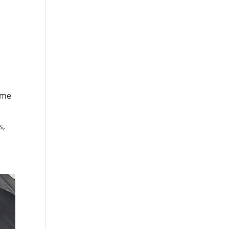
 me
s,