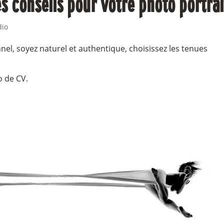
s conseils pour votre photo portrai
dio
el, soyez naturel et authentique, choisissez les tenues
o de CV.